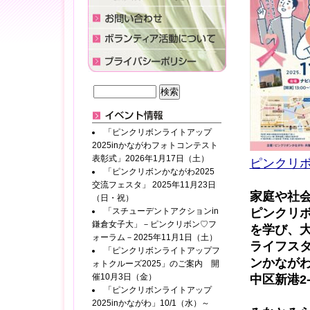
「ピンクリボンライトアップ
2025inかながわフォトコンテスト
表彰式」2026年1月17日（土）
ピンクリボ
「ピンクリボンかながわ2025
交流フェスタ」 2025年11月23日
家庭や社
（日・祝）
「スチューデントアクションin
ピンクリ
鎌倉女子大」－ピンクリボン♡フ
を学び、
ォーラム－2025年11月1日（土）
ライフス
「ピンクリボンライトアップフ
ンかなが
ォトクルーズ2025」のご案内 開
催10月3日（金）
中区新港
2
「ピンクリボンライトアップ
2025inかながわ」10/1（水）～