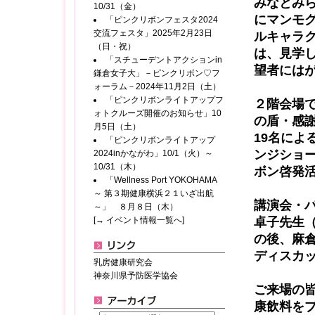
みなとみ
10/31（金）
にマンモ
「ピンクリボンフェスタ2024
交流フェスタ」2025年2月23日
ルキャラ
（日・祝）
は、見学
「スチューデントアクションin
望者には
鎌倉女子大」－ピンクリボン♡フ
ォーラム－2024年11月2日（土）
「ピンクリボンライトアップフ
２階会場
ォトクルーズ開催のお知らせ」10
の盾・感
月5日（土）
19
名によ
「ピンクリボンライトアップ
ンジショ
2024inかながわ」10/1（火）～
10/31（木）
ボン啓発
「Wellness Port YOKOHAMA
～ 第３期健康横浜２１いざ出航
講演会・
～」 ８月８日（木）
[→ イベント情報一覧へ]
卓子先生
の後、麻
ディスカ
乳房健康研究会
神奈川県予防医学協会
ご来場の
康飲料を