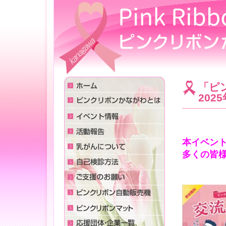
「ピ
202
本イベン
多くの皆