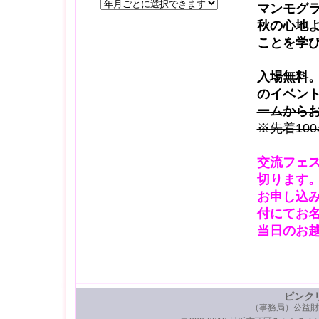
マンモグ
秋の心地
ことを学
入場無料
のイベン
ームから
※先着10
交流フェ
切ります
お申し込
付にてお
当日のお
ピンク
（事務局）公益財