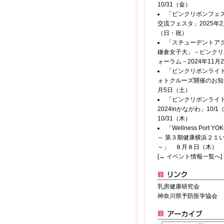
10/31（金）
「ピンクリボンフェス
交流フェスタ」2025年2
（日・祝）
「スチューデントアク
鎌倉女子大」－ピンクリ
ォーラム－2024年11月
「ピンクリボンライ
ォトクルーズ開催のお知
月5日（土）
「ピンクリボンライ
2024inかながわ」10/
10/31（木）
「Wellness Port Y
～ 第３期健康横浜２１
～」 ８月８日（木）
[→ イベント情報一覧へ]
乳房健康研究会
神奈川県予防医学協会