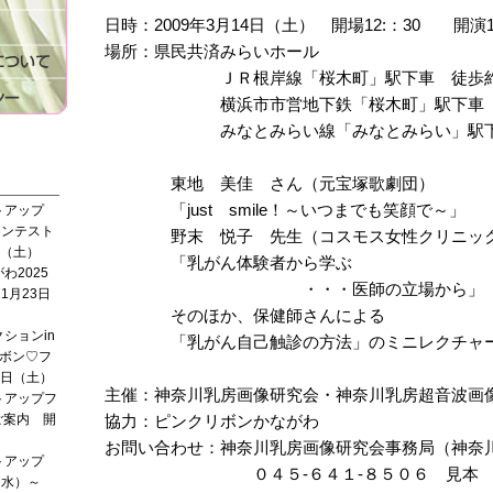
日時：2009年3月14日（土） 開場12:：30 開演1
場所：県民共済みらいホール
ＪＲ根岸線「桜木町」駅下車 徒歩約
横浜市市営地下鉄「桜木町」駅下車 
みなとみらい線「みなとみらい」駅下車
東地 美佳 さん（元宝塚歌劇団）
「just smile！～いつまでも笑顔で～」
トアップ
コンテスト
野末 悦子 先生（コスモス女性クリニック
日（土）
「乳がん体験者から学ぶ
わ2025
・・・医師の立場から」
1月23日
そのほか、保健師さんによる
ションin
「乳がん自己触診の方法」のミニレクチャー
ボン♡フ
1日（土）
主催：神奈川乳房画像研究会・神奈川乳房超音波画
トアップフ
ご案内 開
協力：ピンクリボンかながわ
お問い合わせ：神奈川乳房画像研究会事務局（神奈
トアップ
０４５-６４１-８５０６ 見本 喜
1（水）～