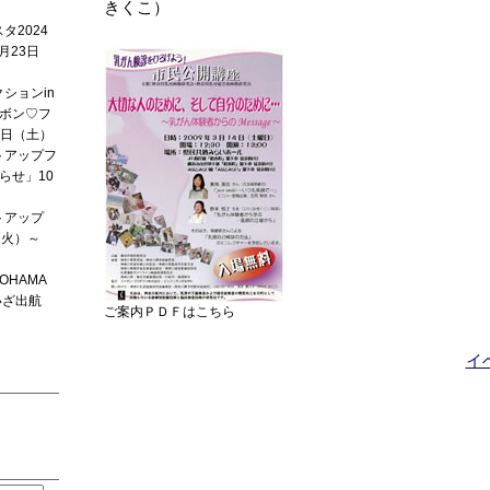
きくこ）
タ2024
月23日
ションin
ボン♡フ
2日（土）
トアップフ
らせ」10
トアップ
1（火）～
OKOHAMA
いざ出航
ご案内ＰＤＦはこちら
イ