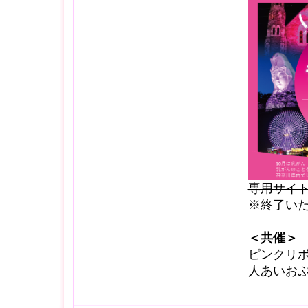
専用サイ
※終了い
＜共催＞
ピンクリ
人あいお