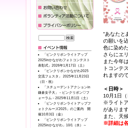
”あなたと
の願いを
色に染め
さらにエ
「ピンクリボンライトアップ
2025inかながわフォトコンテスト
また今年
表彰式」2026年1月17日（土）
トコンテ
「ピンクリボンかながわ2025
れますの
交流フェスタ」 2025年11月23日
（日・祝）
「スチューデントアクションin
＜日時＞
鎌倉女子大」－ピンクリボン♡フ
10月1日（
ォーラム－2025年11月1日（土）
※ライト
「ピンクリボンライトアップフ
がありま
ォトクルーズ2025」のご案内 開
催10月3日（金）
また、天
「ピンクリボンライトアップ
※詳細は
2025inかながわ」10/1（水）～