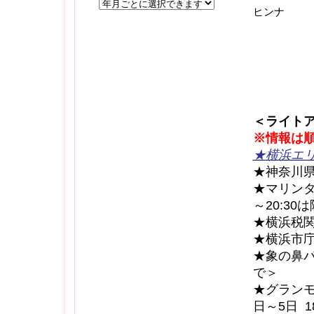
ヒンナ
＜ライト
※情報は
★
横浜エ
★神奈川県庁
★マリンタワ
～20:30
★横浜税関 
★横浜市庁舎
★象の鼻パ
で＞
★グランモ
日～5日 18