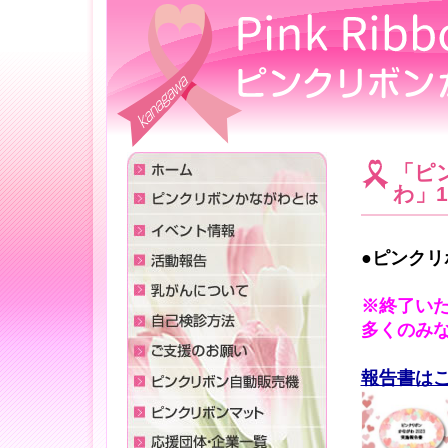
「ピ
わ」1
●ピンクリ
※終了い
多くのみ
報告書は