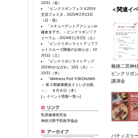
10/31（金）
「ピンクリボンフェスタ2024
＜関連イ
交流フェスタ」2025年2月23日
（日・祝）
「スチューデントアクションin
鎌倉女子大」－ピンクリボン♡フ
ォーラム－2024年11月2日（土）
「ピンクリボンライトアップフ
ォトクルーズ開催のお知らせ」10
月5日（土）
「ピンクリボンライトアップ
報徳二宮神
2024inかながわ」10/1（火）～
10/31（木）
ピンクリボ
「Wellness Port YOKOHAMA
講演会
～ 第３期健康横浜２１いざ出航
～」 ８月８日（木）
[→ イベント情報一覧へ]
乳房健康研究会
神奈川県予防医学協会
パティスリ