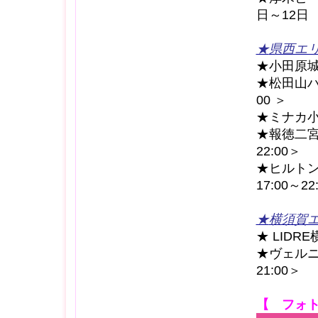
日～12日 1
★
県西エ
★小田原城 
★松田山ハ
00 ＞
★ミナカ小田
★報徳二宮
22:00＞
★ヒルトン
17:00～2
★
横須賀
★ LIDR
★ヴェルニ
21:00＞
【 フォ