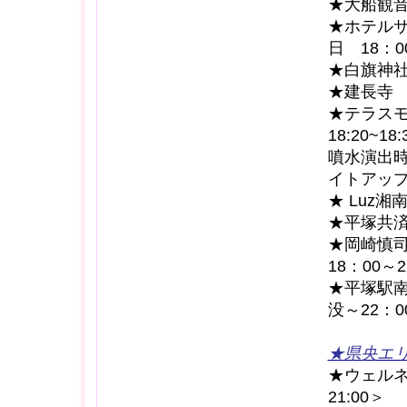
★大船観音
★ホテルサ
日 18：0
★白旗神社境
★建長寺 ＜
★テラスモー
18:20~18
噴水演出
イトアッ
★ Luz湘
★平塚共済
★岡崎慎司
18：00～
★平塚駅南
没～22：0
★
県央エ
★ウェルネ
21:00＞