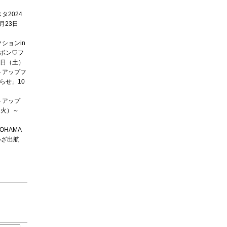
タ2024
月23日
ションin
ボン♡フ
2日（土）
トアップフ
らせ」10
トアップ
1（火）～
OKOHAMA
いざ出航