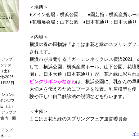
＜場所＞
♦メイン会場：横浜公園 ♦園芸館：横浜産貿ホー
♦花壇展会場：山下公園 ♦日本花通り：日本大通り
＜内容＞
横浜の春の風物詩「よこはま花と緑のスプリングフ
されます。
横浜市が展開する「ガーデンネックレス横浜2021
トアップ
コンテスト
して、横浜公園、横浜産貿ホール、山下公園、花壇
日（土）
園）、日本大通（日本花通り）が、花と緑に彩られ
わ2025
ピンクリボンかながわ
は、横浜公園に、乳がんの早
1月23日
大切さを伝えるためにブースを設置。乳房模型を使
ションin
験や正しい自己触診法の説明などを行います。
ボン♡フ
1日（土）
＜主催＞
トアップフ
ご案内 開
よこはま花と緑のスプリングフェア運営委員会
トアップ
イ
1（水）～