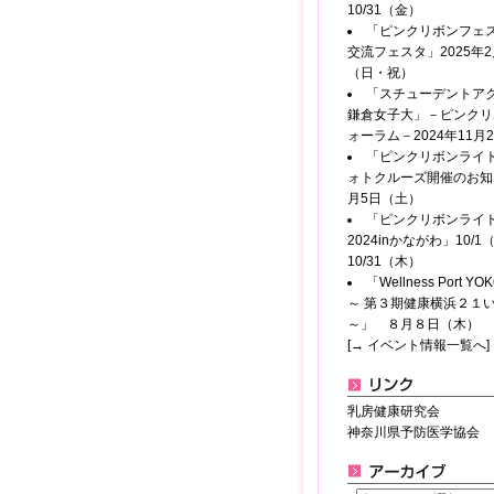
10/31（金）
「ピンクリボンフェス
交流フェスタ」2025年2
（日・祝）
「スチューデントアク
鎌倉女子大」－ピンクリ
ォーラム－2024年11月
「ピンクリボンライ
ォトクルーズ開催のお知
月5日（土）
「ピンクリボンライ
2024inかながわ」10/
10/31（木）
「Wellness Port Y
～ 第３期健康横浜２１
～」 ８月８日（木）
[→ イベント情報一覧へ]
乳房健康研究会
神奈川県予防医学協会