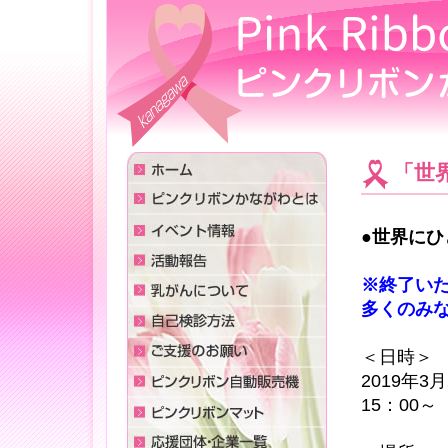
「世界
●世界にひ
※終了い
多くのみ
＜日時＞
2019年3
15：00～