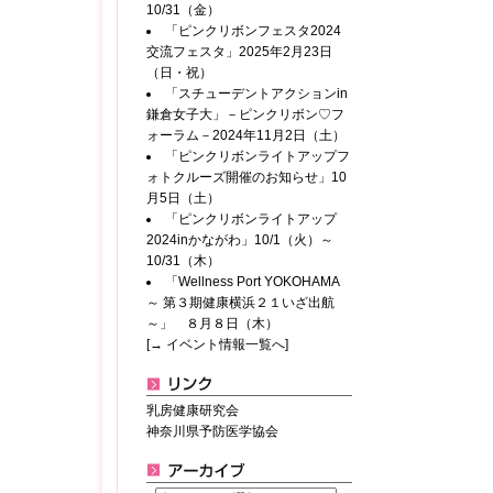
10/31（金）
「ピンクリボンフェスタ2024
交流フェスタ」2025年2月23日
（日・祝）
「スチューデントアクションin
鎌倉女子大」－ピンクリボン♡フ
ォーラム－2024年11月2日（土）
「ピンクリボンライトアップフ
ォトクルーズ開催のお知らせ」10
月5日（土）
「ピンクリボンライトアップ
2024inかながわ」10/1（火）～
10/31（木）
「Wellness Port YOKOHAMA
～ 第３期健康横浜２１いざ出航
～」 ８月８日（木）
[→ イベント情報一覧へ]
乳房健康研究会
神奈川県予防医学協会