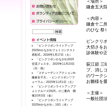
＜場所＞
鎌倉五大院
＜内容＞
鎌倉十二
のひな 祭
ピンクリ
「ピンクリボンライトアップ
大切さを
2025inかながわフォトコンテスト
診体験や
表彰式」2026年1月17日（土）
「ピンクリボンかながわ2025
荻江節 三
交流フェスタ」 2025年11月23日
（日・祝）
プ、消し
「スチューデントアクションin
のワーク
鎌倉女子大」－ピンクリボン♡フ
お雛様を
ォーラム－2025年11月1日（土）
「ピンクリボンライトアップフ
ォトクルーズ2025」のご案内 開
＜主催＞
催10月3日（金）
一般社団法人P
「ピンクリボンライトアップ
2025inかながわ」10/1（水）～