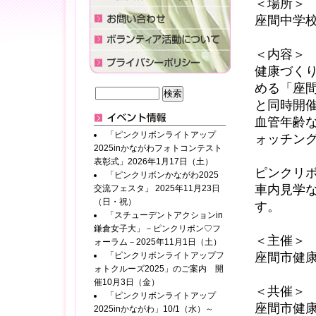
＜場所＞
座間中学
＜内容＞
健康づく
める「座
と同時開
血管年齢
「ピンクリボンライトアップ
ォッチン
2025inかながわフォトコンテスト
表彰式」2026年1月17日（土）
ピンクリ
「ピンクリボンかながわ2025
車内見学
交流フェスタ」 2025年11月23日
（日・祝）
す。
「スチューデントアクションin
鎌倉女子大」－ピンクリボン♡フ
＜主催＞
ォーラム－2025年11月1日（土）
「ピンクリボンライトアップフ
座間市健
ォトクルーズ2025」のご案内 開
催10月3日（金）
＜共催＞
「ピンクリボンライトアップ
座間市健
2025inかながわ」10/1（水）～