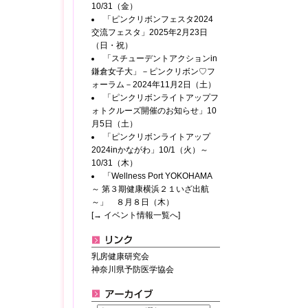
10/31（金）
「ピンクリボンフェスタ2024
交流フェスタ」2025年2月23日
（日・祝）
「スチューデントアクションin
鎌倉女子大」－ピンクリボン♡フ
ォーラム－2024年11月2日（土）
「ピンクリボンライトアップフ
ォトクルーズ開催のお知らせ」10
月5日（土）
「ピンクリボンライトアップ
2024inかながわ」10/1（火）～
10/31（木）
「Wellness Port YOKOHAMA
～ 第３期健康横浜２１いざ出航
～」 ８月８日（木）
[→ イベント情報一覧へ]
乳房健康研究会
神奈川県予防医学協会