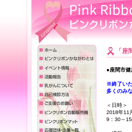
「座間
●座間市健
※終了い
多くのみ
＜日時＞
2018年1
9：30～15