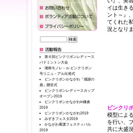
い』、美
イは生き
ント～』
てくれた
況となり
第６回ピンクリボンレディース
バドミントン大会
湘南モノレ－ル ピンクリボン
号リニュ－アル出発式
ピンクリボンかながわ『感謝の
盾』贈呈式
ピンクリボンレディースカップ
オープン2019
ピンクリボンかながわin鎌倉
ピンクリ
2019
ピンクリボンかながわ2019
模型によ
みずきフェスタ2019
を行い、
かながわ看護フェスティバル
共に大盛
2019