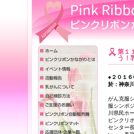
第１
う！
●２０１６
於：神奈
がん克服
服シンポ
川県民ホ
ピンクリ
センター