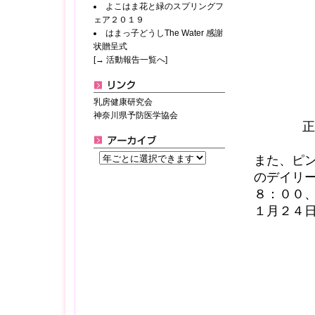
よこはま花と緑のスプリングフ
ェア２０１９
はまっ子どうしThe Water 感謝
状贈呈式
[→ 活動報告一覧へ]
乳房健康研究会
神奈川県予防医学協会
正
また、ピ
のデイリ
８：００
１月２４