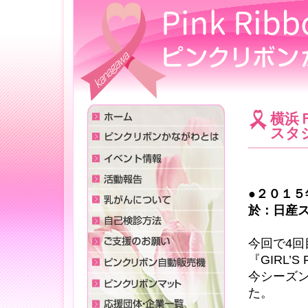
横浜Ｆ
スタ
●２０１５
於：日産スタ
今回で4
『GIRL’S
今シーズン
た。