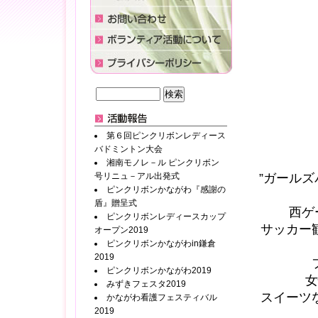
第６回ピンクリボンレディース
バドミントン大会
湘南モノレ－ル ピンクリボン
号リニュ－アル出発式
”ガール
ピンクリボンかながわ『感謝の
盾』贈呈式
西ゲ
ピンクリボンレディースカップ
サッカー
オープン2019
ピンクリボンかながわin鎌倉
2019
ピンクリボンかながわ2019
女
みずきフェスタ2019
スイーツ
かながわ看護フェスティバル
2019