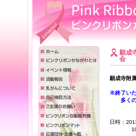
願成
会 
願成寺附属
※終了い
多くのみ
日時：20
10：3