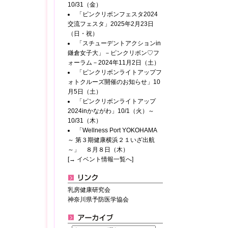
10/31（金）
「ピンクリボンフェスタ2024
交流フェスタ」2025年2月23日
（日・祝）
「スチューデントアクションin
鎌倉女子大」－ピンクリボン♡フ
ォーラム－2024年11月2日（土）
「ピンクリボンライトアップフ
ォトクルーズ開催のお知らせ」10
月5日（土）
「ピンクリボンライトアップ
2024inかながわ」10/1（火）～
10/31（木）
「Wellness Port YOKOHAMA
～ 第３期健康横浜２１いざ出航
～」 ８月８日（木）
[→ イベント情報一覧へ]
乳房健康研究会
神奈川県予防医学協会