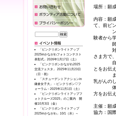
場所：願
内容：願成
て、前ピ
ンかなが
験者から
師の立場
「ピンクリボンライトアップ
対象は主
2025inかながわフォトコンテスト
さま方で
表彰式」2026年1月17日（土）
自身の体
「ピンクリボンかながわ2025
とをお伝
交流フェスタ」 2025年11月23日
（日・祝）
ま
「スチューデントアクションin
乳がんの
鎌倉女子大」－ピンクリボン♡フ
体験など
ォーラム－2025年11月1日（土）
方をお伝
「ピンクリボンライトアップフ
ォトクルーズ2025」のご案内 開
催10月3日（金）
主催：願
「ピンクリボンライトアップ
協力：国
2025inかながわ」10/1（水）～