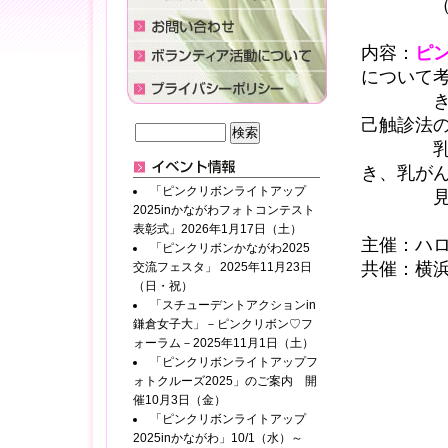
（横浜
内容：
ピ
について
きっかけ
己触診法
乳房模型
き、乳が
「ピンクリボンライトアップ
見・ 早
2025inかながわフォトコンテスト
表彰式」2026年1月17日（土）
主催：ハ
「ピンクリボンかながわ2025
共催：横
交流フェスタ」 2025年11月23日
（日・祝）
「スチューデントアクションin
鎌倉女子大」－ピンクリボン♡フ
ォーラム－2025年11月1日（土）
「ピンクリボンライトアップフ
ォトクルーズ2025」のご案内 開
催10月3日（金）
「ピンクリボンライトアップ
2025inかながわ」10/1（水）～