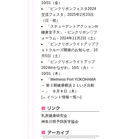
10/31（金）
「ピンクリボンフェスタ2024
交流フェスタ」2025年2月23日
（日・祝）
「スチューデントアクションin
鎌倉女子大」－ピンクリボン♡フ
ォーラム－2024年11月2日（土）
「ピンクリボンライトアップフ
ォトクルーズ開催のお知らせ」10
月5日（土）
「ピンクリボンライトアップ
2024inかながわ」10/1（火）～
10/31（木）
「Wellness Port YOKOHAMA
～ 第３期健康横浜２１いざ出航
～」 ８月８日（木）
[→ イベント情報一覧へ]
乳房健康研究会
神奈川県予防医学協会