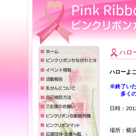
ハロー
ハローよこ
※終了い
多くのみ
日時：20
10：0
場所：横