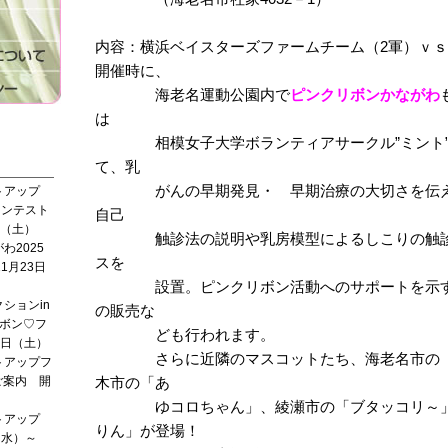
内容：横浜ベイスターズファームチーム（2軍）ｖ
開催時に、
海老名運動公園内で
ピンクリボンかながわ
は
相模女子大学ボランティアサークル”ミント”
て、乳
がんの早期発見・ 早期治療の大切さを伝え
トアップ
コンテスト
自己
日（土）
触診法の説明や乳房模型によるしこりの触診
わ2025
スを
1月23日
設置。ピンクリボン活動へのサポートを示す
ションin
の販売な
ボン♡フ
ども行われます。
1日（土）
さらに近隣のマスコットたち、海老名市の「
トアップフ
ご案内 開
木市の「あ
ゆコロちゃん」、綾瀬市の「ブタッコリ～」
トアップ
りん」が登場！
1（水）～