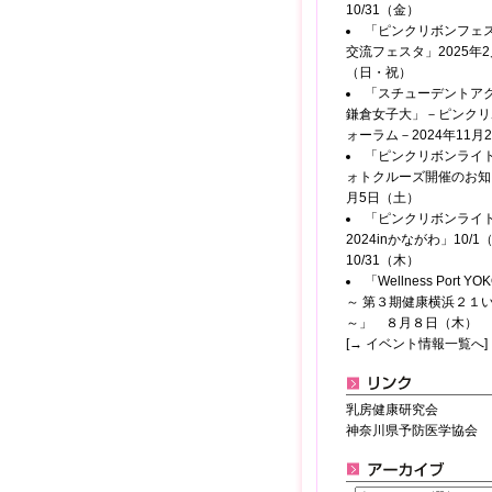
10/31（金）
「ピンクリボンフェス
交流フェスタ」2025年2
（日・祝）
「スチューデントアク
鎌倉女子大」－ピンクリ
ォーラム－2024年11月
「ピンクリボンライ
ォトクルーズ開催のお知
月5日（土）
「ピンクリボンライ
2024inかながわ」10/
10/31（木）
「Wellness Port Y
～ 第３期健康横浜２１
～」 ８月８日（木）
[→ イベント情報一覧へ]
乳房健康研究会
神奈川県予防医学協会