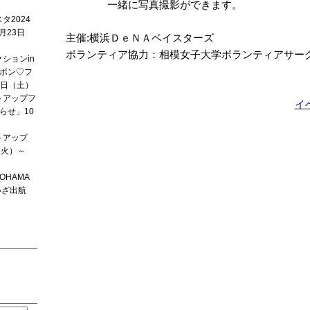
一緒に写真撮影ができます。
タ2024
月23日
主催:横浜ＤｅＮＡベイスターズ
ボランティア協力：相模女子大学ボランティアサーク
ションin
ボン♡フ
2日（土）
トアップフ
イ
らせ」10
トアップ
1（火）～
OKOHAMA
いざ出航