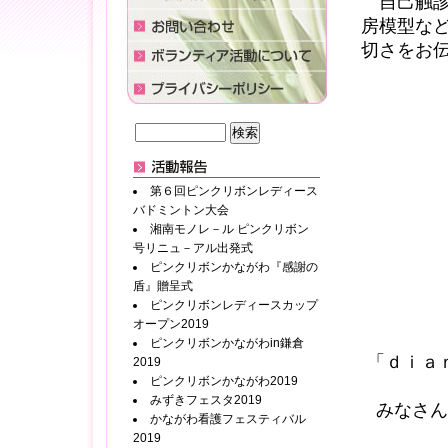
自己触診
房模型な
切さをお
第６回ピンクリボンレディース
バドミントン大会
湘南モノレ－ル ピンクリボン
号リニュ－アル出発式
ピンクリボンかながわ『感謝の
盾』贈呈式
ピンクリボンレディースカップ
オープン2019
ピンクリボンかながわin鎌倉
「ｄｉａ
2019
ピンクリボンかながわ2019
みずきフェスタ2019
みなさん
かながわ看護フェスティバル
2019