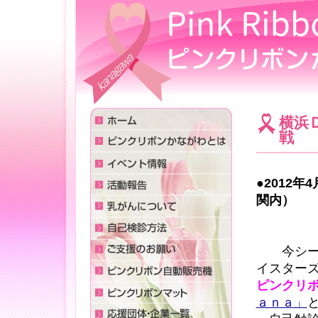
横浜
戦
●201
関内）
今シーズ
イスターズ
ピンクリ
ａｎａ」