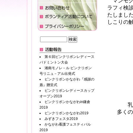
マンモグ
ラフィ検
たしまし
しこりの
第６回ピンクリボンレディース
バドミントン大会
湘南モノレ－ル ピンクリボン
号リニュ－アル出発式
ピンクリボンかながわ『感謝の
盾』贈呈式
ピンクリボンレディースカップ
オープン2019
ピンクリボンかながわin鎌倉
乳
2019
多くの
ピンクリボンかながわ2019
みずきフェスタ2019
かながわ看護フェスティバル
2019