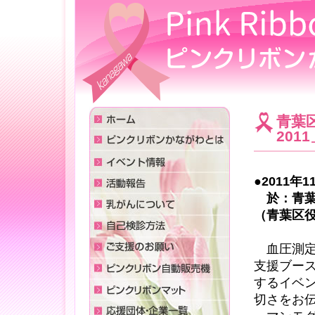
青葉
2011
●2011
於：青葉
（青葉区役
血圧測定
支援ブー
するイベ
切さをお