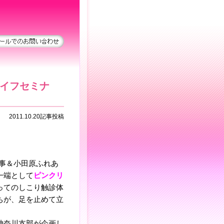
イフセミナ
2011.10.20記事投稿
事＆小田原ふれあ
一端として
ピンクリ
ってのしこり触診体
ちが、足を止めて立
神奈川支部が企画し