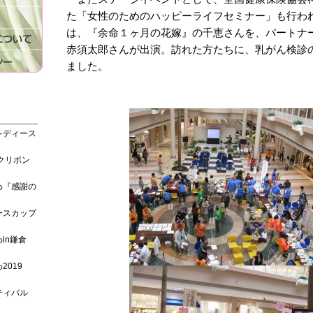
た「女性のためのハッピーライフセミナー」も行わ
は、『余命１ヶ月の花嫁』の千恵さんを、パートナ
赤須太郎さんが出演。訪れた方たちに、乳がん検診
ました。
レディース
クリボン
わ『感謝の
ースカップ
in鎌倉
019
ティバル