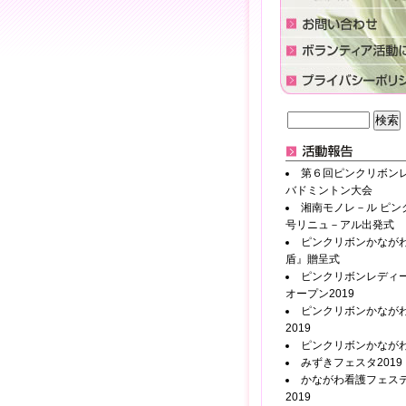
第６回ピンクリボン
バドミントン大会
湘南モノレ－ル ピン
号リニュ－アル出発式
ピンクリボンかなが
盾』贈呈式
ピンクリボンレディ
オープン2019
ピンクリボンかながわ
2019
ピンクリボンかながわ2
みずきフェスタ2019
かながわ看護フェス
2019