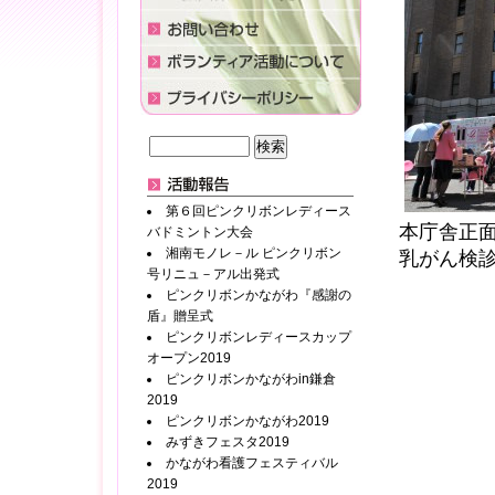
第６回ピンクリボンレディース
本庁舎正
バドミントン大会
湘南モノレ－ル ピンクリボン
乳がん検
号リニュ－アル出発式
ピンクリボンかながわ『感謝の
盾』贈呈式
ピンクリボンレディースカップ
オープン2019
ピンクリボンかながわin鎌倉
2019
ピンクリボンかながわ2019
みずきフェスタ2019
かながわ看護フェスティバル
2019