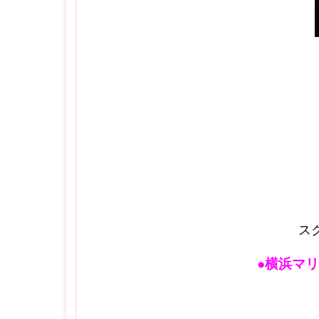
ス
●横浜マ