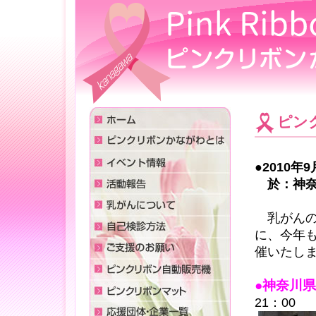
ピン
●2010
於：神奈
乳がんの
に、今年
催いたし
●神奈川
21：00