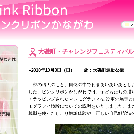
大磯町・チャレンジフェスティバ
●2010年10月3日（日） 於：大磯町運動公園
秋の晴天のもと、自然の中でわきあいあいあとし
した。ピンクリボンかながわでは、子どもたちの描
くラッピングされたマンモグラフィ検 診車の展示と
モグラフィ検診についての説明をいたしました。ま
模型を使ったしこり触診体験や、正しい自己触診法