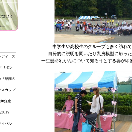
中学生や高校生のグループも多く訪れて
自発的に説明を聞いたり乳房模型に触った
レディース
一生懸命乳がんについて知ろうとする姿が印
クリボン
わ『感謝の
ースカップ
in鎌倉
019
ティバル