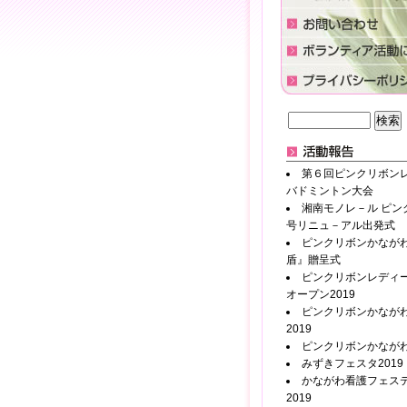
第６回ピンクリボン
バドミントン大会
湘南モノレ－ル ピン
号リニュ－アル出発式
ピンクリボンかなが
盾』贈呈式
ピンクリボンレディ
オープン2019
ピンクリボンかながわ
2019
ピンクリボンかながわ2
みずきフェスタ2019
かながわ看護フェス
2019