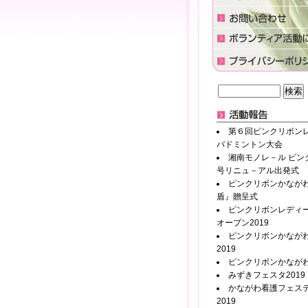
第６回ピンクリボン
バドミントン大会
湘南モノレ－ル ピン
号リニュ－アル出発式
ピンクリボンかなが
盾』贈呈式
ピンクリボンレディ
オープン2019
ピンクリボンかながわ
2019
ピンクリボンかながわ2
みずきフェスタ2019
かながわ看護フェス
2019