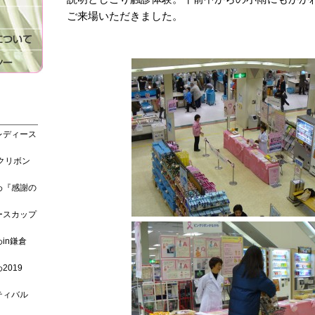
ご来場いただきました。
レディース
クリボン
わ『感謝の
ースカップ
in鎌倉
019
ティバル